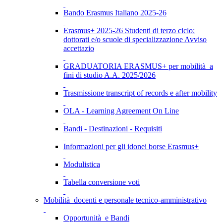
Bando Erasmus Italiano 2025-26
Erasmus+ 2025-26 Studenti di terzo ciclo:
dottorati e/o scuole di specializzazione Avviso
accettazio
GRADUATORIA ERASMUS+ per mobilità a
fini di studio A.A. 2025/2026
Trasmissione transcript of records e after mobility
OLA - Learning Agreement On Line
Bandi - Destinazioni - Requisiti
Informazioni per gli idonei borse Erasmus+
Modulistica
Tabella conversione voti
Mobilità docenti e personale tecnico-amministrativo
Opportunità e Bandi