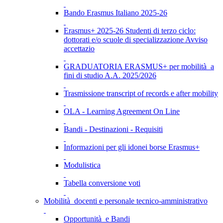
Bando Erasmus Italiano 2025-26
Erasmus+ 2025-26 Studenti di terzo ciclo:
dottorati e/o scuole di specializzazione Avviso
accettazio
GRADUATORIA ERASMUS+ per mobilità a
fini di studio A.A. 2025/2026
Trasmissione transcript of records e after mobility
OLA - Learning Agreement On Line
Bandi - Destinazioni - Requisiti
Informazioni per gli idonei borse Erasmus+
Modulistica
Tabella conversione voti
Mobilità docenti e personale tecnico-amministrativo
Opportunità e Bandi