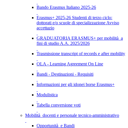
Bando Erasmus Italiano 2025-26
Erasmus+ 2025-26 Studenti di terzo ciclo:
dottorati e/o scuole di specializzazione Avviso
accettazio
GRADUATORIA ERASMUS+ per mobilità a
fini di studio A.A. 2025/2026
Trasmissione transcript of records e after mobility
OLA - Learning Agreement On Line
Bandi - Destinazioni - Requisiti
Informazioni per gli idonei borse Erasmus+
Modulistica
Tabella conversione voti
Mobilità docenti e personale tecnico-amministrativo
Opportunità e Bandi