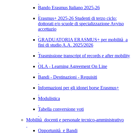
Bando Erasmus Italiano 2025-26
Erasmus+ 2025-26 Studenti di terzo ciclo:
dottorati e/o scuole di specializzazione Avviso
accettazio
GRADUATORIA ERASMUS+ per mobilità a
fini di studio A.A. 2025/2026
Trasmissione transcript of records e after mobility
OLA - Learning Agreement On Line
Bandi - Destinazioni - Requisiti
Informazioni per gli idonei borse Erasmus+
Modulistica
Tabella conversione voti
Mobilità docenti e personale tecnico-amministrativo
Opportunità e Bandi