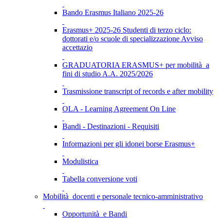
Bando Erasmus Italiano 2025-26
Erasmus+ 2025-26 Studenti di terzo ciclo:
dottorati e/o scuole di specializzazione Avviso
accettazio
GRADUATORIA ERASMUS+ per mobilità a
fini di studio A.A. 2025/2026
Trasmissione transcript of records e after mobility
OLA - Learning Agreement On Line
Bandi - Destinazioni - Requisiti
Informazioni per gli idonei borse Erasmus+
Modulistica
Tabella conversione voti
Mobilità docenti e personale tecnico-amministrativo
Opportunità e Bandi