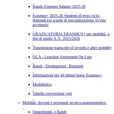
Bando Erasmus Italiano 2025-26
Erasmus+ 2025-26 Studenti di terzo ciclo:
dottorati e/o scuole di specializzazione Avviso
accettazio
GRADUATORIA ERASMUS+ per mobilità a
fini di studio A.A. 2025/2026
Trasmissione transcript of records e after mobility
OLA - Learning Agreement On Line
Bandi - Destinazioni - Requisiti
Informazioni per gli idonei borse Erasmus+
Modulistica
Tabella conversione voti
Mobilità docenti e personale tecnico-amministrativo
Opportunità e Bandi