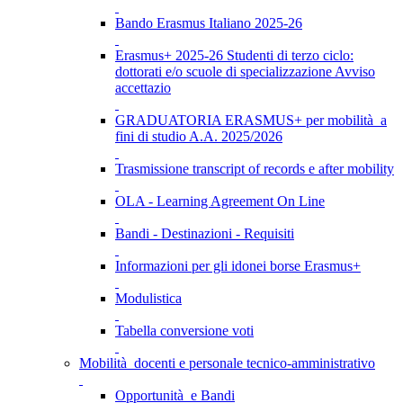
Bando Erasmus Italiano 2025-26
Erasmus+ 2025-26 Studenti di terzo ciclo:
dottorati e/o scuole di specializzazione Avviso
accettazio
GRADUATORIA ERASMUS+ per mobilità a
fini di studio A.A. 2025/2026
Trasmissione transcript of records e after mobility
OLA - Learning Agreement On Line
Bandi - Destinazioni - Requisiti
Informazioni per gli idonei borse Erasmus+
Modulistica
Tabella conversione voti
Mobilità docenti e personale tecnico-amministrativo
Opportunità e Bandi