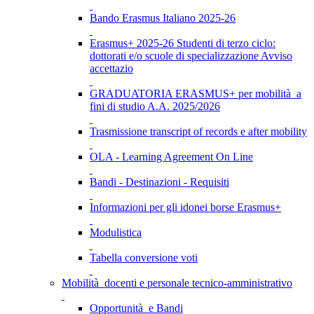
Bando Erasmus Italiano 2025-26
Erasmus+ 2025-26 Studenti di terzo ciclo:
dottorati e/o scuole di specializzazione Avviso
accettazio
GRADUATORIA ERASMUS+ per mobilità a
fini di studio A.A. 2025/2026
Trasmissione transcript of records e after mobility
OLA - Learning Agreement On Line
Bandi - Destinazioni - Requisiti
Informazioni per gli idonei borse Erasmus+
Modulistica
Tabella conversione voti
Mobilità docenti e personale tecnico-amministrativo
Opportunità e Bandi