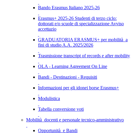
Bando Erasmus Italiano 2025-26
Erasmus+ 2025-26 Studenti di terzo ciclo:
dottorati e/o scuole di specializzazione Avviso
accettazio
GRADUATORIA ERASMUS+ per mobilità a
fini di studio A.A. 2025/2026
Trasmissione transcript of records e after mobility
OLA - Learning Agreement On Line
Bandi - Destinazioni - Requisiti
Informazioni per gli idonei borse Erasmus+
Modulistica
Tabella conversione voti
Mobilità docenti e personale tecnico-amministrativo
Opportunità e Bandi