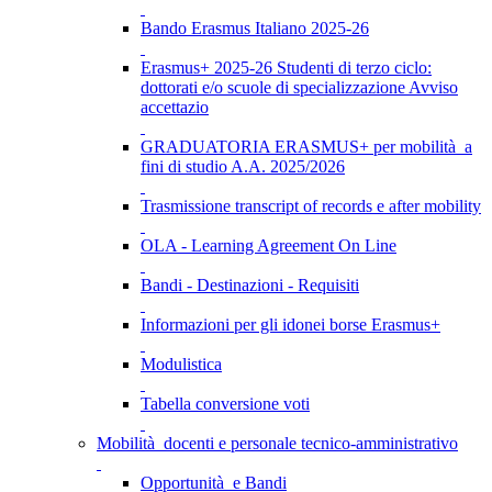
Bando Erasmus Italiano 2025-26
Erasmus+ 2025-26 Studenti di terzo ciclo:
dottorati e/o scuole di specializzazione Avviso
accettazio
GRADUATORIA ERASMUS+ per mobilità a
fini di studio A.A. 2025/2026
Trasmissione transcript of records e after mobility
OLA - Learning Agreement On Line
Bandi - Destinazioni - Requisiti
Informazioni per gli idonei borse Erasmus+
Modulistica
Tabella conversione voti
Mobilità docenti e personale tecnico-amministrativo
Opportunità e Bandi