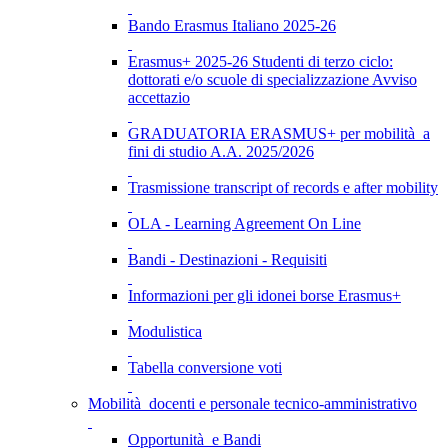
Bando Erasmus Italiano 2025-26
Erasmus+ 2025-26 Studenti di terzo ciclo:
dottorati e/o scuole di specializzazione Avviso
accettazio
GRADUATORIA ERASMUS+ per mobilità a
fini di studio A.A. 2025/2026
Trasmissione transcript of records e after mobility
OLA - Learning Agreement On Line
Bandi - Destinazioni - Requisiti
Informazioni per gli idonei borse Erasmus+
Modulistica
Tabella conversione voti
Mobilità docenti e personale tecnico-amministrativo
Opportunità e Bandi