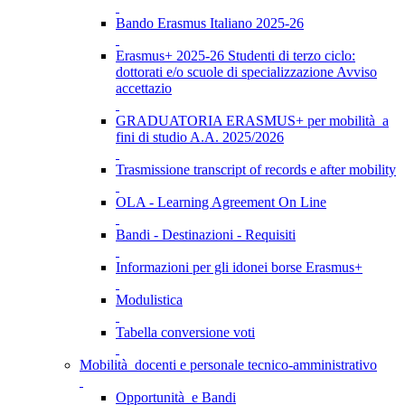
Bando Erasmus Italiano 2025-26
Erasmus+ 2025-26 Studenti di terzo ciclo:
dottorati e/o scuole di specializzazione Avviso
accettazio
GRADUATORIA ERASMUS+ per mobilità a
fini di studio A.A. 2025/2026
Trasmissione transcript of records e after mobility
OLA - Learning Agreement On Line
Bandi - Destinazioni - Requisiti
Informazioni per gli idonei borse Erasmus+
Modulistica
Tabella conversione voti
Mobilità docenti e personale tecnico-amministrativo
Opportunità e Bandi