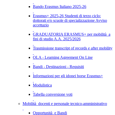
Bando Erasmus Italiano 2025-26
Erasmus+ 2025-26 Studenti di terzo ciclo:
dottorati e/o scuole di specializzazione Avviso
accettazio
GRADUATORIA ERASMUS+ per mobilità a
fini di studio A.A. 2025/2026
Trasmissione transcript of records e after mobility
OLA - Learning Agreement On Line
Bandi - Destinazioni - Requisiti
Informazioni per gli idonei borse Erasmus+
Modulistica
Tabella conversione voti
Mobilità docenti e personale tecnico-amministrativo
Opportunità e Bandi