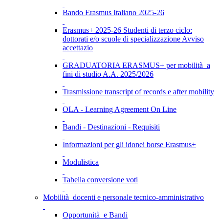
Bando Erasmus Italiano 2025-26
Erasmus+ 2025-26 Studenti di terzo ciclo:
dottorati e/o scuole di specializzazione Avviso
accettazio
GRADUATORIA ERASMUS+ per mobilità a
fini di studio A.A. 2025/2026
Trasmissione transcript of records e after mobility
OLA - Learning Agreement On Line
Bandi - Destinazioni - Requisiti
Informazioni per gli idonei borse Erasmus+
Modulistica
Tabella conversione voti
Mobilità docenti e personale tecnico-amministrativo
Opportunità e Bandi