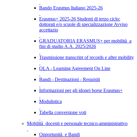
Bando Erasmus Italiano 2025-26
Erasmus+ 2025-26 Studenti di terzo ciclo:
dottorati e/o scuole di specializzazione Avviso
accettazio
GRADUATORIA ERASMUS+ per mobilità a
fini di studio A.A. 2025/2026
Trasmissione transcript of records e after mobility
OLA - Learning Agreement On Line
Bandi - Destinazioni - Requisiti
Informazioni per gli idonei borse Erasmus+
Modulistica
Tabella conversione voti
Mobilità docenti e personale tecnico-amministrativo
Opportunità e Bandi