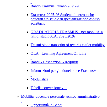
Bando Erasmus Italiano 2025-26
Erasmus+ 2025-26 Studenti di terzo ciclo:
dottorati e/o scuole di specializzazione Avviso
accettazio
GRADUATORIA ERASMUS+ per mobilità a
fini di studio A.A. 2025/2026
Trasmissione transcript of records e after mobility
OLA - Learning Agreement On Line
Bandi - Destinazioni - Requisiti
Informazioni per gli idonei borse Erasmus+
Modulistica
Tabella conversione voti
Mobilità docenti e personale tecnico-amministrativo
Opportunità e Bandi