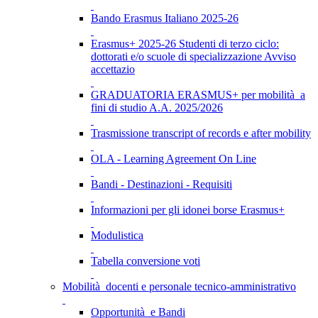
Bando Erasmus Italiano 2025-26
Erasmus+ 2025-26 Studenti di terzo ciclo:
dottorati e/o scuole di specializzazione Avviso
accettazio
GRADUATORIA ERASMUS+ per mobilità a
fini di studio A.A. 2025/2026
Trasmissione transcript of records e after mobility
OLA - Learning Agreement On Line
Bandi - Destinazioni - Requisiti
Informazioni per gli idonei borse Erasmus+
Modulistica
Tabella conversione voti
Mobilità docenti e personale tecnico-amministrativo
Opportunità e Bandi