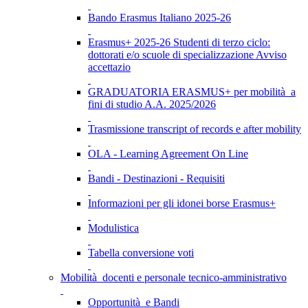
Bando Erasmus Italiano 2025-26
Erasmus+ 2025-26 Studenti di terzo ciclo:
dottorati e/o scuole di specializzazione Avviso
accettazio
GRADUATORIA ERASMUS+ per mobilità a
fini di studio A.A. 2025/2026
Trasmissione transcript of records e after mobility
OLA - Learning Agreement On Line
Bandi - Destinazioni - Requisiti
Informazioni per gli idonei borse Erasmus+
Modulistica
Tabella conversione voti
Mobilità docenti e personale tecnico-amministrativo
Opportunità e Bandi