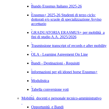
Bando Erasmus Italiano 2025-26
Erasmus+ 2025-26 Studenti di terzo ciclo:
dottorati e/o scuole di specializzazione Avviso
accettazio
GRADUATORIA ERASMUS+ per mobilità a
fini di studio A.A. 2025/2026
Trasmissione transcript of records e after mobility
OLA - Learning Agreement On Line
Bandi - Destinazioni - Requisiti
Informazioni per gli idonei borse Erasmus+
Modulistica
Tabella conversione voti
Mobilità docenti e personale tecnico-amministrativo
Opportunità e Bandi