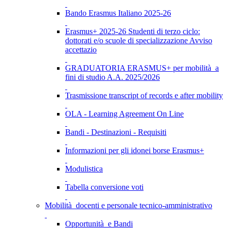
Bando Erasmus Italiano 2025-26
Erasmus+ 2025-26 Studenti di terzo ciclo:
dottorati e/o scuole di specializzazione Avviso
accettazio
GRADUATORIA ERASMUS+ per mobilità a
fini di studio A.A. 2025/2026
Trasmissione transcript of records e after mobility
OLA - Learning Agreement On Line
Bandi - Destinazioni - Requisiti
Informazioni per gli idonei borse Erasmus+
Modulistica
Tabella conversione voti
Mobilità docenti e personale tecnico-amministrativo
Opportunità e Bandi