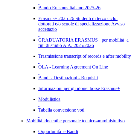
Bando Erasmus Italiano 2025-26
Erasmus+ 2025-26 Studenti di terzo ciclo:
dottorati e/o scuole di specializzazione Avviso
accettazio
GRADUATORIA ERASMUS+ per mobilità a
fini di studio A.A. 2025/2026
Trasmissione transcript of records e after mobility
OLA - Learning Agreement On Line
Bandi - Destinazioni - Requisiti
Informazioni per gli idonei borse Erasmus+
Modulistica
Tabella conversione voti
Mobilità docenti e personale tecnico-amministrativo
Opportunità e Bandi