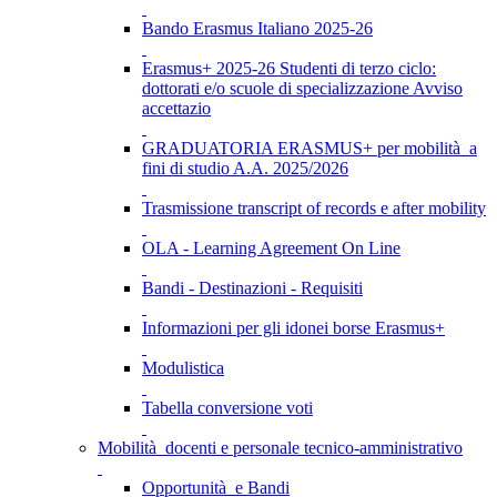
Bando Erasmus Italiano 2025-26
Erasmus+ 2025-26 Studenti di terzo ciclo:
dottorati e/o scuole di specializzazione Avviso
accettazio
GRADUATORIA ERASMUS+ per mobilità a
fini di studio A.A. 2025/2026
Trasmissione transcript of records e after mobility
OLA - Learning Agreement On Line
Bandi - Destinazioni - Requisiti
Informazioni per gli idonei borse Erasmus+
Modulistica
Tabella conversione voti
Mobilità docenti e personale tecnico-amministrativo
Opportunità e Bandi