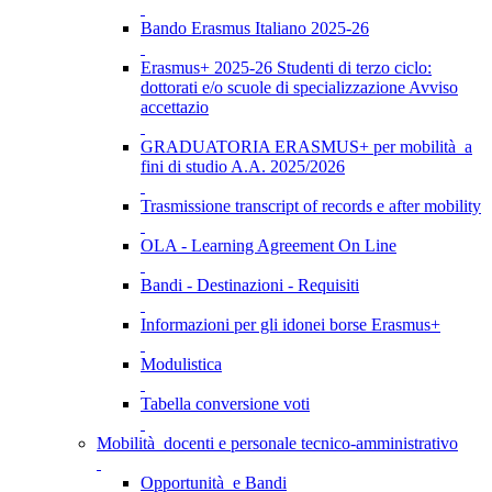
Bando Erasmus Italiano 2025-26
Erasmus+ 2025-26 Studenti di terzo ciclo:
dottorati e/o scuole di specializzazione Avviso
accettazio
GRADUATORIA ERASMUS+ per mobilità a
fini di studio A.A. 2025/2026
Trasmissione transcript of records e after mobility
OLA - Learning Agreement On Line
Bandi - Destinazioni - Requisiti
Informazioni per gli idonei borse Erasmus+
Modulistica
Tabella conversione voti
Mobilità docenti e personale tecnico-amministrativo
Opportunità e Bandi