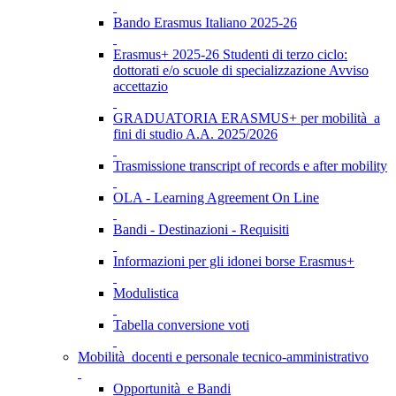
Bando Erasmus Italiano 2025-26
Erasmus+ 2025-26 Studenti di terzo ciclo:
dottorati e/o scuole di specializzazione Avviso
accettazio
GRADUATORIA ERASMUS+ per mobilità a
fini di studio A.A. 2025/2026
Trasmissione transcript of records e after mobility
OLA - Learning Agreement On Line
Bandi - Destinazioni - Requisiti
Informazioni per gli idonei borse Erasmus+
Modulistica
Tabella conversione voti
Mobilità docenti e personale tecnico-amministrativo
Opportunità e Bandi