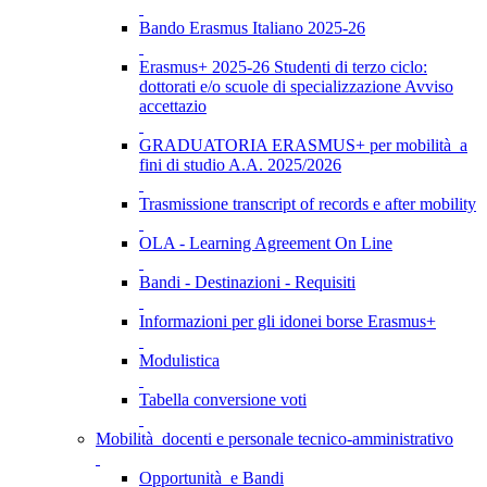
Bando Erasmus Italiano 2025-26
Erasmus+ 2025-26 Studenti di terzo ciclo:
dottorati e/o scuole di specializzazione Avviso
accettazio
GRADUATORIA ERASMUS+ per mobilità a
fini di studio A.A. 2025/2026
Trasmissione transcript of records e after mobility
OLA - Learning Agreement On Line
Bandi - Destinazioni - Requisiti
Informazioni per gli idonei borse Erasmus+
Modulistica
Tabella conversione voti
Mobilità docenti e personale tecnico-amministrativo
Opportunità e Bandi