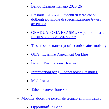
Bando Erasmus Italiano 2025-26
Erasmus+ 2025-26 Studenti di terzo ciclo:
dottorati e/o scuole di specializzazione Avviso
accettazio
GRADUATORIA ERASMUS+ per mobilità a
fini di studio A.A. 2025/2026
Trasmissione transcript of records e after mobility
OLA - Learning Agreement On Line
Bandi - Destinazioni - Requisiti
Informazioni per gli idonei borse Erasmus+
Modulistica
Tabella conversione voti
Mobilità docenti e personale tecnico-amministrativo
Opportunità e Bandi