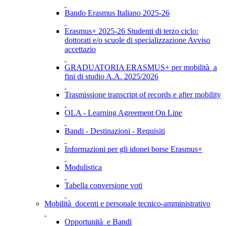
Bando Erasmus Italiano 2025-26
Erasmus+ 2025-26 Studenti di terzo ciclo:
dottorati e/o scuole di specializzazione Avviso
accettazio
GRADUATORIA ERASMUS+ per mobilità a
fini di studio A.A. 2025/2026
Trasmissione transcript of records e after mobility
OLA - Learning Agreement On Line
Bandi - Destinazioni - Requisiti
Informazioni per gli idonei borse Erasmus+
Modulistica
Tabella conversione voti
Mobilità docenti e personale tecnico-amministrativo
Opportunità e Bandi