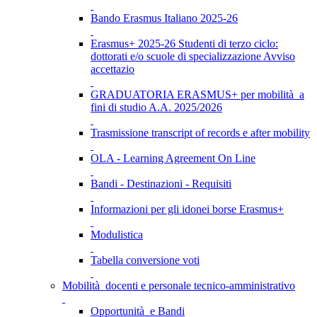
Bando Erasmus Italiano 2025-26
Erasmus+ 2025-26 Studenti di terzo ciclo:
dottorati e/o scuole di specializzazione Avviso
accettazio
GRADUATORIA ERASMUS+ per mobilità a
fini di studio A.A. 2025/2026
Trasmissione transcript of records e after mobility
OLA - Learning Agreement On Line
Bandi - Destinazioni - Requisiti
Informazioni per gli idonei borse Erasmus+
Modulistica
Tabella conversione voti
Mobilità docenti e personale tecnico-amministrativo
Opportunità e Bandi