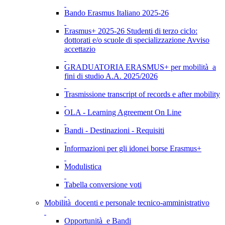
Bando Erasmus Italiano 2025-26
Erasmus+ 2025-26 Studenti di terzo ciclo:
dottorati e/o scuole di specializzazione Avviso
accettazio
GRADUATORIA ERASMUS+ per mobilità a
fini di studio A.A. 2025/2026
Trasmissione transcript of records e after mobility
OLA - Learning Agreement On Line
Bandi - Destinazioni - Requisiti
Informazioni per gli idonei borse Erasmus+
Modulistica
Tabella conversione voti
Mobilità docenti e personale tecnico-amministrativo
Opportunità e Bandi