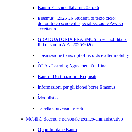
Bando Erasmus Italiano 2025-26
Erasmus+ 2025-26 Studenti di terzo ciclo:
dottorati e/o scuole di specializzazione Avviso
accettazio
GRADUATORIA ERASMUS+ per mobilità a
fini di studio A.A. 2025/2026
Trasmissione transcript of records e after mobility
OLA - Learning Agreement On Line
Bandi - Destinazioni - Requisiti
Informazioni per gli idonei borse Erasmus+
Modulistica
Tabella conversione voti
Mobilità docenti e personale tecnico-amministrativo
Opportunità e Bandi