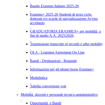
Bando Erasmus Italiano 2025-26
Erasmus+ 2025-26 Studenti di terzo ciclo:
dottorati e/o scuole di specializzazione Avviso
accettazio
GRADUATORIA ERASMUS+ per mobilità a
fini di studio A.A. 2025/2026
Trasmissione transcript of records e after mobility
OLA - Learning Agreement On Line
Bandi - Destinazioni - Requisiti
Informazioni per gli idonei borse Erasmus+
Modulistica
Tabella conversione voti
Mobilità docenti e personale tecnico-amministrativo
Opportunità e Bandi