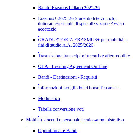
Bando Erasmus Italiano 2025-26
Erasmus+ 2025-26 Studenti di terzo ciclo:
dottorati e/o scuole di specializzazione Avviso
accettazio
GRADUATORIA ERASMUS+ per mobilità a
fini di studio A.A. 2025/2026
Trasmissione transcript of records e after mobility
OLA - Learning Agreement On Line
Bandi - Destinazioni - Requisiti
Informazioni per gli idonei borse Erasmus+
Modulistica
Tabella conversione voti
Mobilità docenti e personale tecnico-amministrativo
Opportunità e Bandi