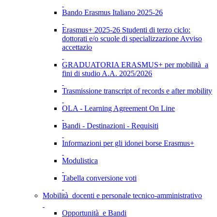
Bando Erasmus Italiano 2025-26
Erasmus+ 2025-26 Studenti di terzo ciclo:
dottorati e/o scuole di specializzazione Avviso
accettazio
GRADUATORIA ERASMUS+ per mobilità a
fini di studio A.A. 2025/2026
Trasmissione transcript of records e after mobility
OLA - Learning Agreement On Line
Bandi - Destinazioni - Requisiti
Informazioni per gli idonei borse Erasmus+
Modulistica
Tabella conversione voti
Mobilità docenti e personale tecnico-amministrativo
Opportunità e Bandi