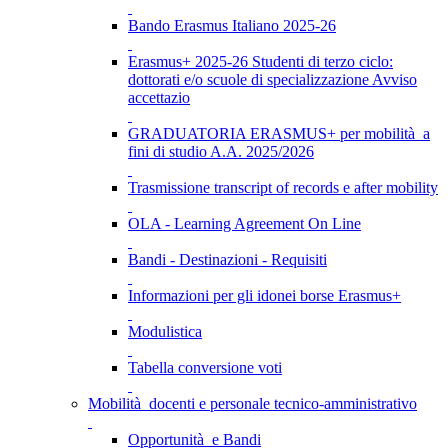
Bando Erasmus Italiano 2025-26
Erasmus+ 2025-26 Studenti di terzo ciclo:
dottorati e/o scuole di specializzazione Avviso
accettazio
GRADUATORIA ERASMUS+ per mobilità a
fini di studio A.A. 2025/2026
Trasmissione transcript of records e after mobility
OLA - Learning Agreement On Line
Bandi - Destinazioni - Requisiti
Informazioni per gli idonei borse Erasmus+
Modulistica
Tabella conversione voti
Mobilità docenti e personale tecnico-amministrativo
Opportunità e Bandi