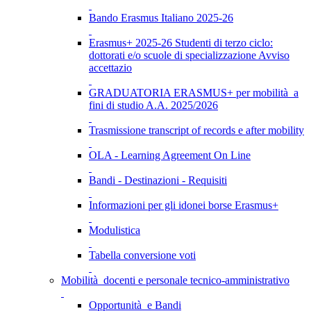
Bando Erasmus Italiano 2025-26
Erasmus+ 2025-26 Studenti di terzo ciclo:
dottorati e/o scuole di specializzazione Avviso
accettazio
GRADUATORIA ERASMUS+ per mobilità a
fini di studio A.A. 2025/2026
Trasmissione transcript of records e after mobility
OLA - Learning Agreement On Line
Bandi - Destinazioni - Requisiti
Informazioni per gli idonei borse Erasmus+
Modulistica
Tabella conversione voti
Mobilità docenti e personale tecnico-amministrativo
Opportunità e Bandi