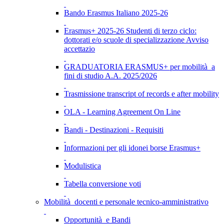
Bando Erasmus Italiano 2025-26
Erasmus+ 2025-26 Studenti di terzo ciclo:
dottorati e/o scuole di specializzazione Avviso
accettazio
GRADUATORIA ERASMUS+ per mobilità a
fini di studio A.A. 2025/2026
Trasmissione transcript of records e after mobility
OLA - Learning Agreement On Line
Bandi - Destinazioni - Requisiti
Informazioni per gli idonei borse Erasmus+
Modulistica
Tabella conversione voti
Mobilità docenti e personale tecnico-amministrativo
Opportunità e Bandi