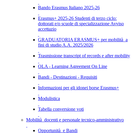
Bando Erasmus Italiano 2025-26
Erasmus+ 2025-26 Studenti di terzo ciclo:
dottorati e/o scuole di specializzazione Avviso
accettazio
GRADUATORIA ERASMUS+ per mobilità a
fini di studio A.A. 2025/2026
Trasmissione transcript of records e after mobility
OLA - Learning Agreement On Line
Bandi - Destinazioni - Requisiti
Informazioni per gli idonei borse Erasmus+
Modulistica
Tabella conversione voti
Mobilità docenti e personale tecnico-amministrativo
Opportunità e Bandi