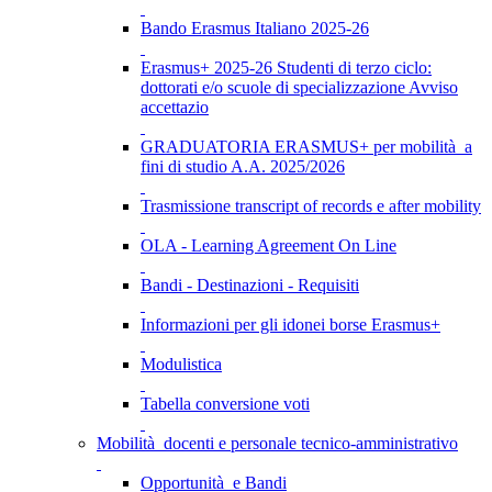
Bando Erasmus Italiano 2025-26
Erasmus+ 2025-26 Studenti di terzo ciclo:
dottorati e/o scuole di specializzazione Avviso
accettazio
GRADUATORIA ERASMUS+ per mobilità a
fini di studio A.A. 2025/2026
Trasmissione transcript of records e after mobility
OLA - Learning Agreement On Line
Bandi - Destinazioni - Requisiti
Informazioni per gli idonei borse Erasmus+
Modulistica
Tabella conversione voti
Mobilità docenti e personale tecnico-amministrativo
Opportunità e Bandi