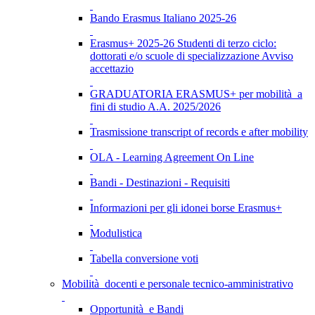
Bando Erasmus Italiano 2025-26
Erasmus+ 2025-26 Studenti di terzo ciclo:
dottorati e/o scuole di specializzazione Avviso
accettazio
GRADUATORIA ERASMUS+ per mobilità a
fini di studio A.A. 2025/2026
Trasmissione transcript of records e after mobility
OLA - Learning Agreement On Line
Bandi - Destinazioni - Requisiti
Informazioni per gli idonei borse Erasmus+
Modulistica
Tabella conversione voti
Mobilità docenti e personale tecnico-amministrativo
Opportunità e Bandi