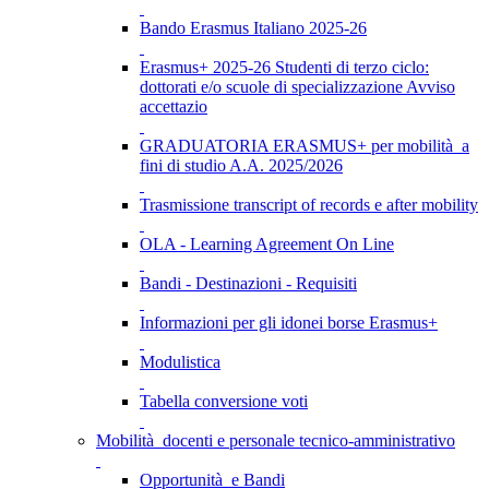
Bando Erasmus Italiano 2025-26
Erasmus+ 2025-26 Studenti di terzo ciclo:
dottorati e/o scuole di specializzazione Avviso
accettazio
GRADUATORIA ERASMUS+ per mobilità a
fini di studio A.A. 2025/2026
Trasmissione transcript of records e after mobility
OLA - Learning Agreement On Line
Bandi - Destinazioni - Requisiti
Informazioni per gli idonei borse Erasmus+
Modulistica
Tabella conversione voti
Mobilità docenti e personale tecnico-amministrativo
Opportunità e Bandi