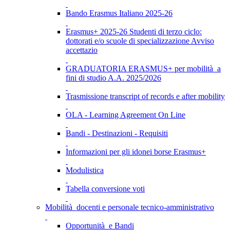
Bando Erasmus Italiano 2025-26
Erasmus+ 2025-26 Studenti di terzo ciclo:
dottorati e/o scuole di specializzazione Avviso
accettazio
GRADUATORIA ERASMUS+ per mobilità a
fini di studio A.A. 2025/2026
Trasmissione transcript of records e after mobility
OLA - Learning Agreement On Line
Bandi - Destinazioni - Requisiti
Informazioni per gli idonei borse Erasmus+
Modulistica
Tabella conversione voti
Mobilità docenti e personale tecnico-amministrativo
Opportunità e Bandi