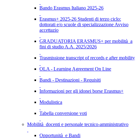
Bando Erasmus Italiano 2025-26
Erasmus+ 2025-26 Studenti di terzo ciclo:
dottorati e/o scuole di specializzazione Avviso
accettazio
GRADUATORIA ERASMUS+ per mobilità a
fini di studio A.A. 2025/2026
Trasmissione transcript of records e after mobility
OLA - Learning Agreement On Line
Bandi - Destinazioni - Requisiti
Informazioni per gli idonei borse Erasmus+
Modulistica
Tabella conversione voti
Mobilità docenti e personale tecnico-amministrativo
Opportunità e Bandi