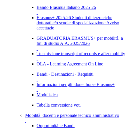
Bando Erasmus Italiano 2025-26
Erasmus+ 2025-26 Studenti di terzo ciclo:
dottorati e/o scuole di specializzazione Avviso
accettazio
GRADUATORIA ERASMUS+ per mobilità a
fini di studio A.A. 2025/2026
Trasmissione transcript of records e after mobility
OLA - Learning Agreement On Line
Bandi - Destinazioni - Requisiti
Informazioni per gli idonei borse Erasmus+
Modulistica
Tabella conversione voti
Mobilità docenti e personale tecnico-amministrativo
Opportunità e Bandi