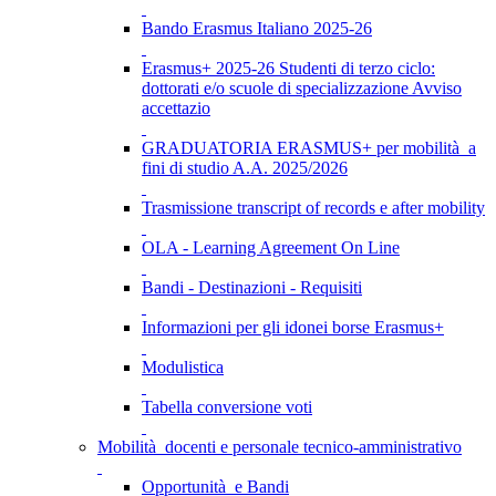
Bando Erasmus Italiano 2025-26
Erasmus+ 2025-26 Studenti di terzo ciclo:
dottorati e/o scuole di specializzazione Avviso
accettazio
GRADUATORIA ERASMUS+ per mobilità a
fini di studio A.A. 2025/2026
Trasmissione transcript of records e after mobility
OLA - Learning Agreement On Line
Bandi - Destinazioni - Requisiti
Informazioni per gli idonei borse Erasmus+
Modulistica
Tabella conversione voti
Mobilità docenti e personale tecnico-amministrativo
Opportunità e Bandi