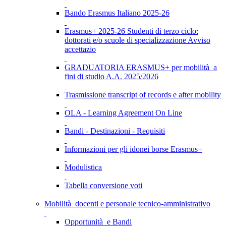
Bando Erasmus Italiano 2025-26
Erasmus+ 2025-26 Studenti di terzo ciclo:
dottorati e/o scuole di specializzazione Avviso
accettazio
GRADUATORIA ERASMUS+ per mobilità a
fini di studio A.A. 2025/2026
Trasmissione transcript of records e after mobility
OLA - Learning Agreement On Line
Bandi - Destinazioni - Requisiti
Informazioni per gli idonei borse Erasmus+
Modulistica
Tabella conversione voti
Mobilità docenti e personale tecnico-amministrativo
Opportunità e Bandi