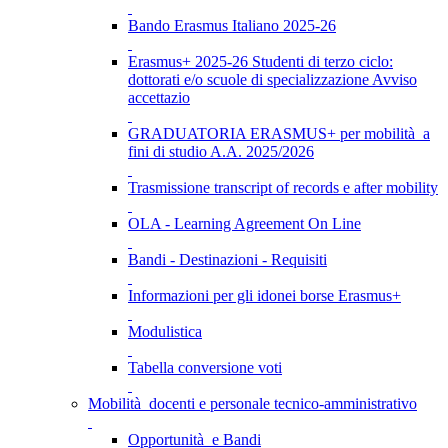
Bando Erasmus Italiano 2025-26
Erasmus+ 2025-26 Studenti di terzo ciclo:
dottorati e/o scuole di specializzazione Avviso
accettazio
GRADUATORIA ERASMUS+ per mobilità a
fini di studio A.A. 2025/2026
Trasmissione transcript of records e after mobility
OLA - Learning Agreement On Line
Bandi - Destinazioni - Requisiti
Informazioni per gli idonei borse Erasmus+
Modulistica
Tabella conversione voti
Mobilità docenti e personale tecnico-amministrativo
Opportunità e Bandi