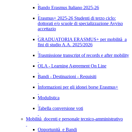
Bando Erasmus Italiano 2025-26
Erasmus+ 2025-26 Studenti di terzo ciclo:
dottorati e/o scuole di specializzazione Avviso
accettazio
GRADUATORIA ERASMUS+ per mobilità a
fini di studio A.A. 2025/2026
Trasmissione transcript of records e after mobility
OLA - Learning Agreement On Line
Bandi - Destinazioni - Requisiti
Informazioni per gli idonei borse Erasmus+
Modulistica
Tabella conversione voti
Mobilità docenti e personale tecnico-amministrativo
Opportunità e Bandi