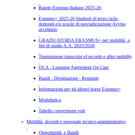
Bando Erasmus Italiano 2025-26
Erasmus+ 2025-26 Studenti di terzo ciclo:
dottorati e/o scuole di specializzazione Avviso
accettazio
GRADUATORIA ERASMUS+ per mobilità a
fini di studio A.A. 2025/2026
Trasmissione transcript of records e after mobility
OLA - Learning Agreement On Line
Bandi - Destinazioni - Requisiti
Informazioni per gli idonei borse Erasmus+
Modulistica
Tabella conversione voti
Mobilità docenti e personale tecnico-amministrativo
Opportunità e Bandi