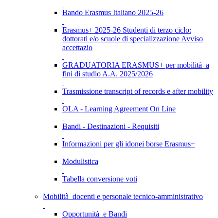
Bando Erasmus Italiano 2025-26
Erasmus+ 2025-26 Studenti di terzo ciclo:
dottorati e/o scuole di specializzazione Avviso
accettazio
GRADUATORIA ERASMUS+ per mobilità a
fini di studio A.A. 2025/2026
Trasmissione transcript of records e after mobility
OLA - Learning Agreement On Line
Bandi - Destinazioni - Requisiti
Informazioni per gli idonei borse Erasmus+
Modulistica
Tabella conversione voti
Mobilità docenti e personale tecnico-amministrativo
Opportunità e Bandi