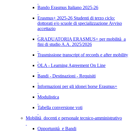
Bando Erasmus Italiano 2025-26
Erasmus+ 2025-26 Studenti di terzo ciclo:
dottorati e/o scuole di specializzazione Avviso
accettazio
GRADUATORIA ERASMUS+ per mobilità a
fini di studio A.A. 2025/2026
Trasmissione transcript of records e after mobility
OLA - Learning Agreement On Line
Bandi - Destinazioni - Requisiti
Informazioni per gli idonei borse Erasmus+
Modulistica
Tabella conversione voti
Mobilità docenti e personale tecnico-amministrativo
Opportunità e Bandi